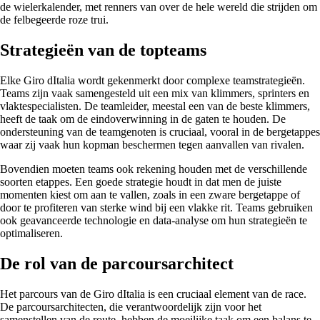
de wielerkalender, met renners van over de hele wereld die strijden om
de felbegeerde roze trui.
Strategieën van de topteams
Elke Giro dItalia wordt gekenmerkt door complexe teamstrategieën.
Teams zijn vaak samengesteld uit een mix van klimmers, sprinters en
vlaktespecialisten. De teamleider, meestal een van de beste klimmers,
heeft de taak om de eindoverwinning in de gaten te houden. De
ondersteuning van de teamgenoten is cruciaal, vooral in de bergetappes
waar zij vaak hun kopman beschermen tegen aanvallen van rivalen.
Bovendien moeten teams ook rekening houden met de verschillende
soorten etappes. Een goede strategie houdt in dat men de juiste
momenten kiest om aan te vallen, zoals in een zware bergetappe of
door te profiteren van sterke wind bij een vlakke rit. Teams gebruiken
ook geavanceerde technologie en data-analyse om hun strategieën te
optimaliseren.
De rol van de parcoursarchitect
Het parcours van de Giro dItalia is een cruciaal element van de race.
De parcoursarchitecten, die verantwoordelijk zijn voor het
samenstellen van de route, hebben de moeilijke taak om een balans te