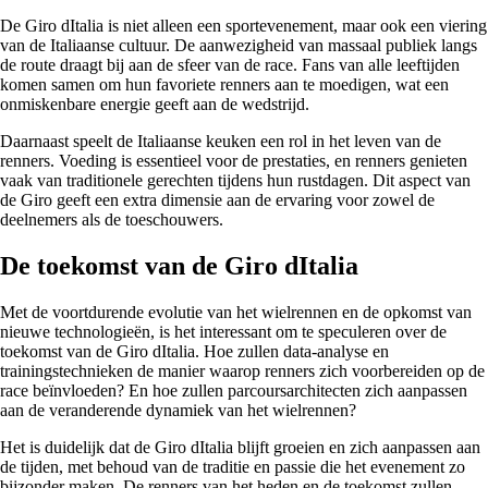
De Giro dItalia is niet alleen een sportevenement, maar ook een viering
van de Italiaanse cultuur. De aanwezigheid van massaal publiek langs
de route draagt bij aan de sfeer van de race. Fans van alle leeftijden
komen samen om hun favoriete renners aan te moedigen, wat een
onmiskenbare energie geeft aan de wedstrijd.
Daarnaast speelt de Italiaanse keuken een rol in het leven van de
renners. Voeding is essentieel voor de prestaties, en renners genieten
vaak van traditionele gerechten tijdens hun rustdagen. Dit aspect van
de Giro geeft een extra dimensie aan de ervaring voor zowel de
deelnemers als de toeschouwers.
De toekomst van de Giro dItalia
Met de voortdurende evolutie van het wielrennen en de opkomst van
nieuwe technologieën, is het interessant om te speculeren over de
toekomst van de Giro dItalia. Hoe zullen data-analyse en
trainingstechnieken de manier waarop renners zich voorbereiden op de
race beïnvloeden? En hoe zullen parcoursarchitecten zich aanpassen
aan de veranderende dynamiek van het wielrennen?
Het is duidelijk dat de Giro dItalia blijft groeien en zich aanpassen aan
de tijden, met behoud van de traditie en passie die het evenement zo
bijzonder maken. De renners van het heden en de toekomst zullen