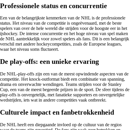
Professionele status en concurrentie
Een van de belangrijkste kenmerken van de NHL is de professionele
status. Het niveau van de competitie is ongeëvenaard, met de beste
spelers van over de hele wereld die strijden voor de hoogste eer in het
ijshockey. De intense concurrentie en het hoge niveau van spel maken
de NHL aantrekkelijk voor zowel spelers als fans. Dit is een belangrijk
verschil met andere hockeycompetities, zoals de Europese leagues,
waar het niveau soms fluctueert.
De play-offs: een unieke ervaring
De NHL-play-offs zijn een van de meest opwindende aspecten van de
competitie. Het knock-outformat biedt een combinatie van spanning,
drama en onverwachte wendingen. Teams strijden voor de Stanley
Cup, een van de meest begeerde prijzen in de sport. De sfeer tijdens de
play-offs is onvergetelijk, met fanatieke supporters en onvergetelijke
wedstrijden, iets wat in andere competities vaak ontbreekt.
Culturele impact en fanbetrokkenheid
De NHL heeft een diepgaande invloed op de cultuur van de regios
waar de teams zijn gevestigd. De fans zijn vaak zeer betrokken en