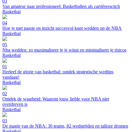
03
Van amateur naar professioneel: Basketballen als carrièreswitch
Basketbal
04
Hoe je met passie en inzicht succesvol kunt wedden op de NBA
Basketbal
05
Nba wedden: zo maximaliseer je je winst en minimaliseer je risicos
Basketbal
01
Herleef de glorie van basketbal: ontdek strategische wedtips
vandaag!
Basketbal
02
Ontdek de waarheid: Waarom jouw liefde voor NBA niet
overdreven is
Basketbal
03
De magie van de NBA: 30 teams, 82 wedstrijden en talloze dromen
Basketbal