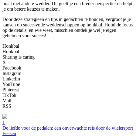
praat met andere wedder. Dit geeft je een breder perspectief en helpt
je om betere keuzes te maken.
Door deze strategieën en tips in gedachten te houden, vergroot je je
kansen op succesvolle weddenschappen op honkbal. Houd de focus
op de details, en wie weet, misschien ontdek je wel je eigen
geheimen voor succes!
Honkbal
Honkbal
Sharing is caring
X
Facebook
Instagram
LinkedIn
YouTube
Pinterest
TikTok
Mail
RSS
1
De liefde voor de pedalen: een onverwachte reis door de wielersport
Fietsen