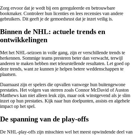
Zorg ervoor dat je wedt bij een gereguleerde en betrouwbare
bookmaker. Controleer hun licenties en lees recensies van andere
gebruikers. Dit geeft je de gemoedsrust dat je inzet veilig is.
Binnen de NHL: actuele trends en
ontwikkelingen
Met het NHL-seizoen in volle gang, zijn er verschillende trends te
herkennen. Sommige teams presteren beter dan verwacht, terwijl
anderen te maken hebben met teleurstellende resultaten. Let goed op
deze trends, want ze kunnen je helpen betere weddenschappen te
plaatsen.
Daarnaast zijn er spelers die opvallen vanwege hun buitengewone
prestaties. Het volgen van sterren zoals Connor McDavid of Auston
Matthews kan niet alleen leuk zijn, maar ook winstgevend als je slim
inzet op hun prestaties. Kijk naar hun doelpunten, assists en algehele
impact op het spel.
De spanning van de play-offs
De NHL-play-offs zijn misschien wel het meest opwindende deel van